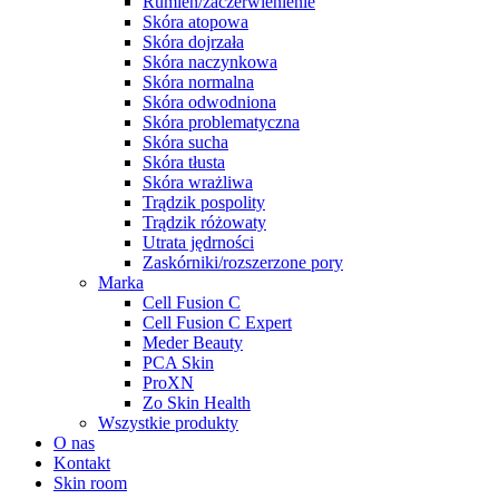
Rumień/zaczerwienienie
Skóra atopowa
Skóra dojrzała
Skóra naczynkowa
Skóra normalna
Skóra odwodniona
Skóra problematyczna
Skóra sucha
Skóra tłusta
Skóra wrażliwa
Trądzik pospolity
Trądzik różowaty
Utrata jędrności
Zaskórniki/rozszerzone pory
Marka
Cell Fusion C
Cell Fusion C Expert
Meder Beauty
PCA Skin
ProXN
Zo Skin Health
Wszystkie produkty
O nas
Kontakt
Skin room