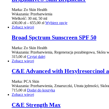
Marka:
Zo Skin Health
Wskazania:
Przebarwienia
Wielkość:
30 ml, 50 ml
430,00
zł
–
655,00
zł
Wybierz opcje
Zobacz więcej
Broad Spctrum Sunscreen SPF 50
Marka:
Zo Skin Health
Wskazania:
Przebarwienia, Regeneracja pozabiegowa, Skóra w
315,00
zł
Czytaj dalej
Zobacz więcej
C&E Advanced with Hexylresorcinol a
Marka:
PCA Skin
Wskazania:
Przebarwienia, Zmarszczki, Utrata jędrności, Skóra
715,00
zł
Dodaj do koszyka
Zobacz więcej
C&E Strength Max