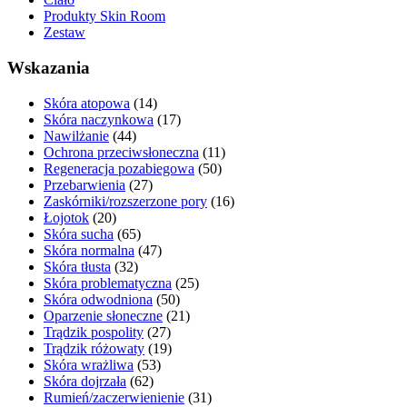
Produkty Skin Room
Zestaw
Wskazania
Skóra atopowa
(14)
Skóra naczynkowa
(17)
Nawilżanie
(44)
Ochrona przeciwsłoneczna
(11)
Regeneracja pozabiegowa
(50)
Przebarwienia
(27)
Zaskórniki/rozszerzone pory
(16)
Łojotok
(20)
Skóra sucha
(65)
Skóra normalna
(47)
Skóra tłusta
(32)
Skóra problematyczna
(25)
Skóra odwodniona
(50)
Oparzenie słoneczne
(21)
Trądzik pospolity
(27)
Trądzik różowaty
(19)
Skóra wrażliwa
(53)
Skóra dojrzała
(62)
Rumień/zaczerwienienie
(31)