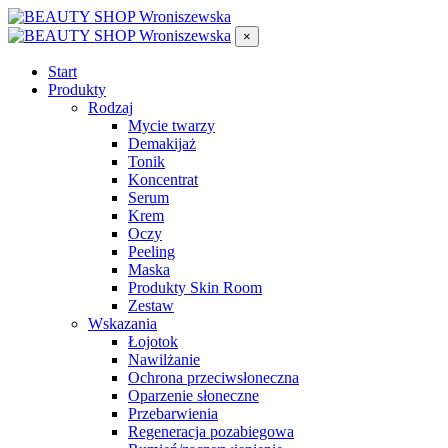
×
Start
Produkty
Rodzaj
Mycie twarzy
Demakijaż
Tonik
Koncentrat
Serum
Krem
Oczy
Peeling
Maska
Produkty Skin Room
Zestaw
Wskazania
Łojotok
Nawilżanie
Ochrona przeciwsłoneczna
Oparzenie słoneczne
Przebarwienia
Regeneracja pozabiegowa