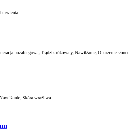
ebarwienia
generacja pozabiegowa, Trądzik różowaty, Nawilżanie, Oparzenie słon
Nawilżanie, Skóra wrażliwa
eam