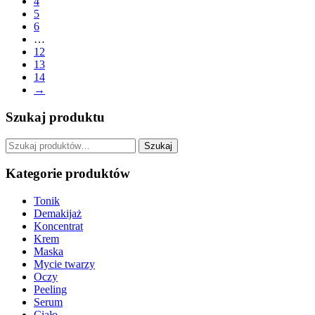
4
5
6
…
12
13
14
→
Szukaj produktu
Szukaj:
Szukaj
Kategorie produktów
Tonik
Demakijaż
Koncentrat
Krem
Maska
Mycie twarzy
Oczy
Peeling
Serum
Ciało